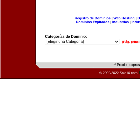
Registro de Dominios
|
Web Hosting
|
D
Dominios Expirados
|
Industrias
|
Indu
Categorías de Dominio:
[Pág. princi
** Precios expre
© 2002/2022 Solo10.com