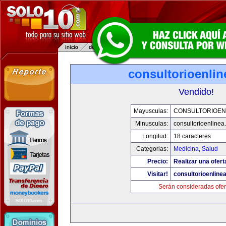
consultorioenli
Vendido!
Mayusculas:
CONSULTORIOEN
Minusculas:
consultorioenlinea
Longitud:
18 caracteres
Categorias:
Medicina
,
Salud
Precio:
Realizar una ofert
Visitar!
consultorioenline
Serán consideradas ofer