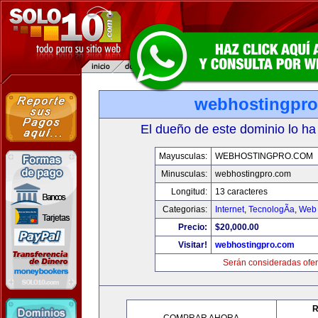
webhostingpr
El dueño de este dominio lo ha
Mayusculas:
WEBHOSTINGPRO.COM
Minusculas:
webhostingpro.com
Longitud:
13 caracteres
Categorias:
Internet
,
TecnologÃ­a
,
Web 
Precio:
$20,000.00
Visitar!
webhostingpro.com
Serán consideradas ofer
R