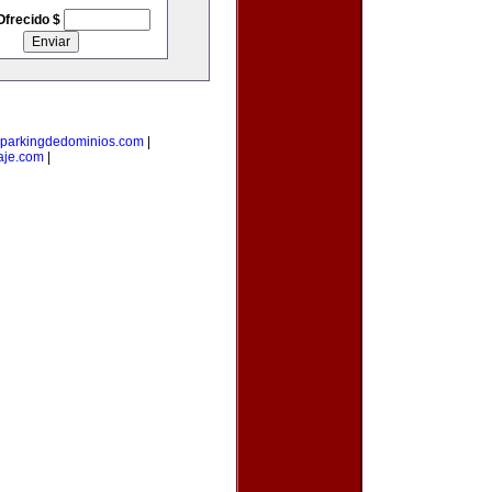
Ofrecido $
parkingdedominios.com
|
aje.com
|