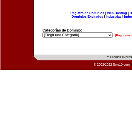
Registro de Dominios
|
Web Hosting
|
D
Dominios Expirados
|
Industrias
|
Indu
Categorías de Dominio:
[Pág. princi
** Precios expre
© 2002/2022 Solo10.com