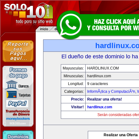
hardlinux.c
El dueño de este dominio lo ha
Mayusculas:
HARDLINUX.COM
Minusculas:
hardlinux.com
Longitud:
9 caracteres
Categorias:
InformÃ¡tica y ComputaciÃ³n
,
Precio:
Realizar una oferta!
Visitar!
hardlinux.com
Serán consideradas ofer
Realizar una Oferta