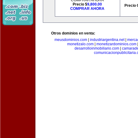
COMPRAR AHORA
Precio $
9,800.00
Precio 
COMPRAR AHORA
Otros dominios en venta:
meusdominios.com
|
industriargentina.net
|
merca
monetizalo.com
|
monetizardominios.com
desarrolloinmobiliario.com
|
camarade
comunicacionpublicitaria