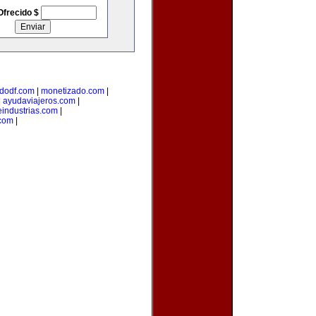
Ofrecido $
dodf.com
|
monetizado.com
|
|
ayudaviajeros.com
|
industrias.com
|
.com
|