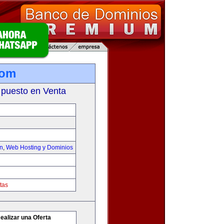
com
 puesto en Venta
on
,
Web Hosting y Dominios
tas
ealizar una Oferta